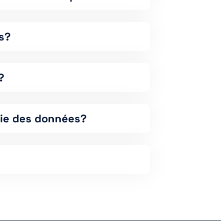
rs?
?
isie des données?